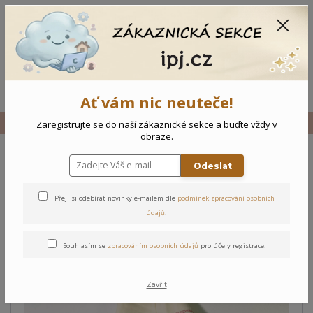
CZK
0
0 Kč
Menu
Ať vám nic neuteče!
Úvod
Vše
Dětská tepláková souprava Holčička
Zaregistrujte se do naší zákaznické sekce a buďte vždy v
obraze.
Odeslat
Dětská tepláková souprava
Holčička
Přeji si odebírat novinky e-mailem dle
podmínek zpracování osobních
údajů
.
Souhlasím se
zpracováním osobních údajů
pro účely registrace.
Zavřít