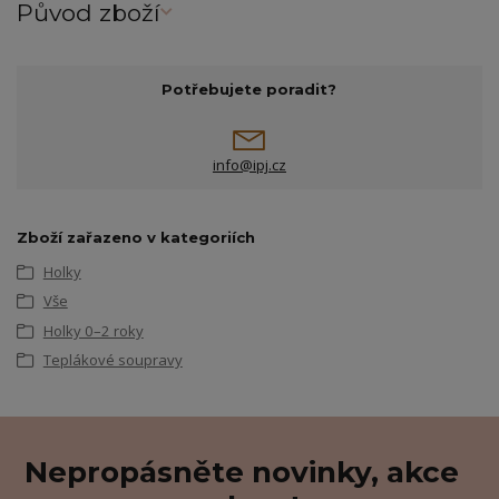
Původ zboží
Potřebujete poradit?
info@ipj.cz
Zboží zařazeno v kategoriích
Holky
Vše
Holky 0–2 roky
Teplákové soupravy
Nepropásněte novinky, akce