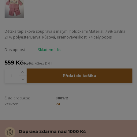
Dětská tepláková souprava s malými holčičkami.Materiál: 79% bavlna,
21% polyesterBarva: Růžová, KrémováVelikost: 74
celý popis
Dostupnost
Skladem 1 Ks
559 Kč
/
Ks
462 Kč
bez DPH
Přidat do košíku
Číslo produktu:
3001/2
Velikost:
74
Doprava zdarma nad 1000 Kč