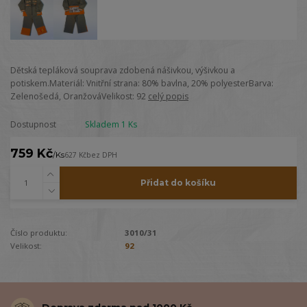
Dětská tepláková souprava zdobená nášivkou, výšivkou a
potiskem.Materiál: Vnitřní strana: 80% bavlna, 20% polyesterBarva:
Zelenošedá, OranžováVelikost: 92
celý popis
Dostupnost
Skladem 1 Ks
759 Kč
/
Ks
627 Kč
bez DPH
Přidat do košíku
Číslo produktu:
3010/31
Velikost:
92