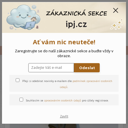
CZK
0
0 Kč
Menu
Ať vám nic neuteče!
Úvod
Vše
Dětská tepláková souprava Formule
Zaregistrujte se do naší zákaznické sekce a buďte vždy v
obraze.
Odeslat
Dětská tepláková souprava
Formule
Přeji si odebírat novinky e-mailem dle
podmínek zpracování osobních
údajů
.
Souhlasím se
zpracováním osobních údajů
pro účely registrace.
Zavřít