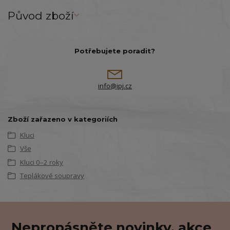
Původ zboží
Potřebujete poradit?
info@ipj.cz
Zboží zařazeno v kategoriích
Kluci
Vše
Kluci 0–2 roky
Teplákové soupravy
Nepropásněte novinky, akce