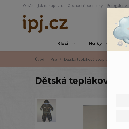
O nás
Jak nakupovat
Obchodní podmínky
Fotogalerie
Kluci
Holky
Vš
Úvod
Vše
Dětská tepláková souprava Formule -
Dětská tepláková so