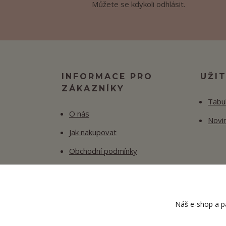
Můžete se kdykoli odhlásit.
INFORMACE PRO
UŽI
ZÁKAZNÍKY
Tabul
O nás
Novi
Jak nakupovat
Obchodní podmínky
Fotogalerie
Kontakty
Náš e-shop a pa