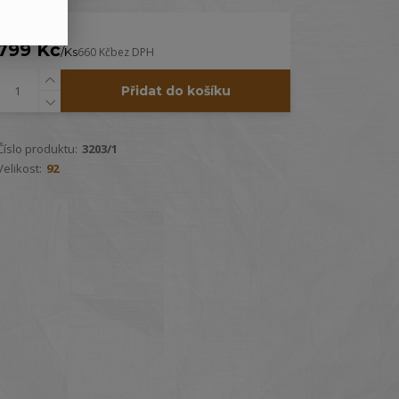
799 Kč
/
Ks
660 Kč
bez DPH
Přidat do košíku
Číslo produktu:
3203/1
Velikost:
92