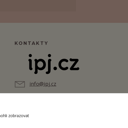
KONTAKTY
info@ipj.cz
ohli zobrazovat