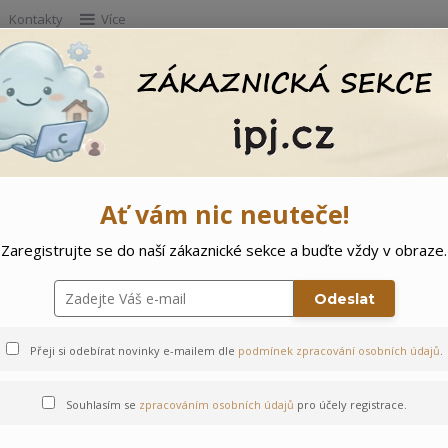
Kontakty
Více
Hleda
e
Doprodej
Ostatní
🌲 Vítejte ve svě
 92
Ať vám nic neuteče!
Zaregistrujte se do naší zákaznické sekce a buďte vždy v obraze.
uprava Formule - 92
Odeslat
Přeji si odebírat novinky e-mailem dle
podmínek zpracování osobních údajů
.
Souhlasím se
zpracováním osobních údajů
pro účely registrace.