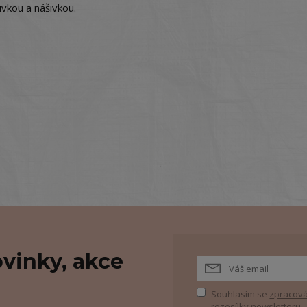
vkou a nášivkou.
vinky, akce
Souhlasím se
zpracová
rozesílky newsletteru.