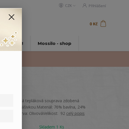
CZK
Přihlášení
0
ks
za
0 Kč
t
tě Mossilo!
Mossilo - shop
Hebká dětská tepláková souprava zdobená
výšivkou a nášivkou.Materiál: 76% bavlna, 24%
polyesterBarva: OlivováVelikost: 92
celý popis
Dostupnost
Skladem 1 Ks