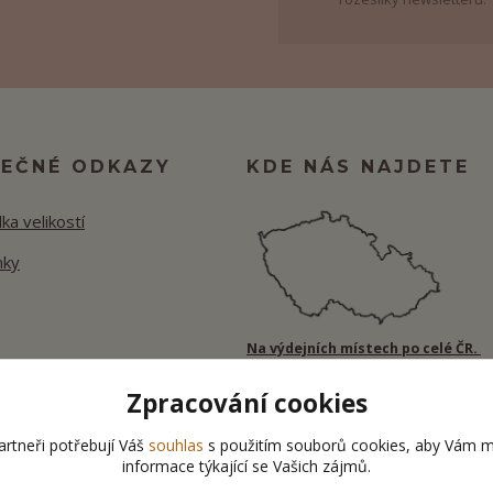
TEČNÉ ODKAZY
KDE NÁS NAJDETE
ka velikostí
nky
Na výdejních místech po celé ČR.
Zpracování cookies
rtneři potřebují Váš
souhlas
s použitím souborů cookies, aby Vám m
informace týkající se Vašich zájmů.