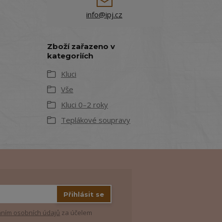
info@ipj.cz
Zboží zařazeno v
kategoriích
Kluci
Vše
Kluci 0–2 roky
Teplákové soupravy
Přihlásit se
ním osobních údajů
za účelem