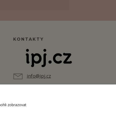
KONTAKTY
info@ipj.cz
ohli zobrazovat