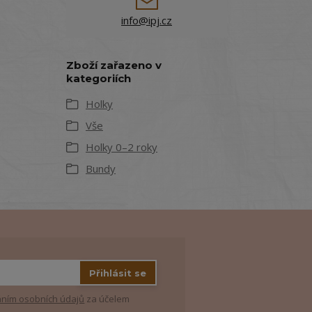
info@ipj.cz
Zboží zařazeno v
kategoriích
Holky
Vše
Holky 0–2 roky
Bundy
Přihlásit se
ním osobních údajů
za účelem