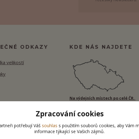
TEČNÉ ODKAZY
KDE NÁS NAJDETE
ka velikostí
nky
Na výdejních místech po celé ČR.
Zpracování cookies
rtneři potřebují Váš
souhlas
s použitím souborů cookies, aby Vám m
informace týkající se Vašich zájmů.