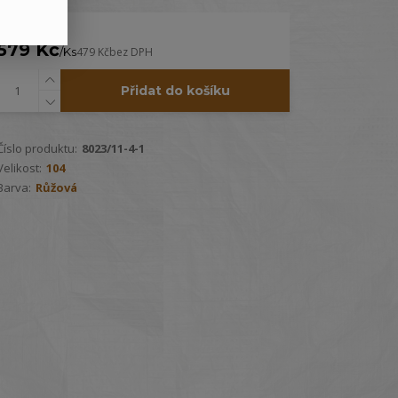
579 Kč
/
Ks
479 Kč
bez DPH
Přidat do košíku
Číslo produktu:
8023/11-4-1
Velikost:
104
Barva:
Růžová