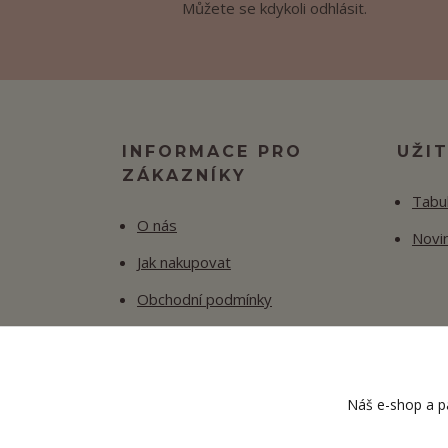
Můžete se kdykoli odhlásit.
INFORMACE PRO
UŽI
ZÁKAZNÍKY
Tabul
O nás
Novi
Jak nakupovat
Obchodní podmínky
Fotogalerie
Kontakty
Náš e-shop a pa