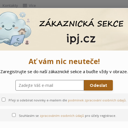
Kontakty
Více
Hleda
e
Doprodej
Ostatní
🌲 Vítejte ve svě
Ať vám nic neuteče!
Zaregistrujte se do naší zákaznické sekce a buďte vždy v obraze.
unda
Odeslat
Přeji si odebírat novinky e-mailem dle
podmínek zpracování osobních údajů
.
Souhlasím se
zpracováním osobních údajů
pro účely registrace.