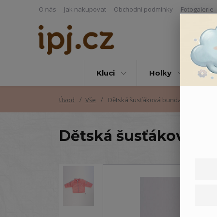
O nás
Jak nakupovat
Obchodní podmínky
Fotogalerie
Kluci
Holky
Vš
Úvod
Vše
Dětská šusťáková bunda
Dětská šusťáková b