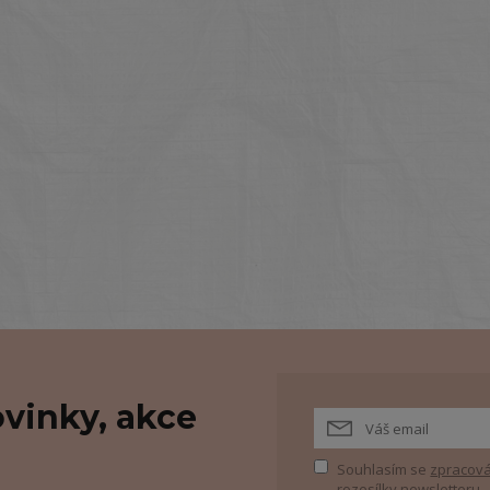
vinky, akce
Souhlasím se
zpracová
rozesílky newsletteru.