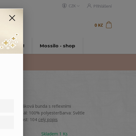
CZK
Přihlášení
0
ks
za
0 Kč
t
tě Mossilo!
Mossilo - shop
Dětská šusťáková bunda s reflexními
pruhy.Materiál: 100% polyesterBarva: Světle
růžováVelikost: 104
celý popis
Dostupnost
Skladem 1 Ks