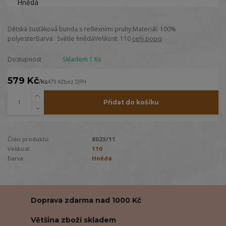
Dětská šusťáková bunda s reflexními pruhy.Materiál: 100%
polyesterBarva: Světle hnědáVelikost: 110
celý popis
Dostupnost
Skladem 1 Ks
579 Kč
/
Ks
479 Kč
bez DPH
Přidat do košíku
Číslo produktu:
8023/11
Velikost:
110
Barva:
Hnědá
Doprava zdarma nad 1000 Kč
Většina zboží skladem