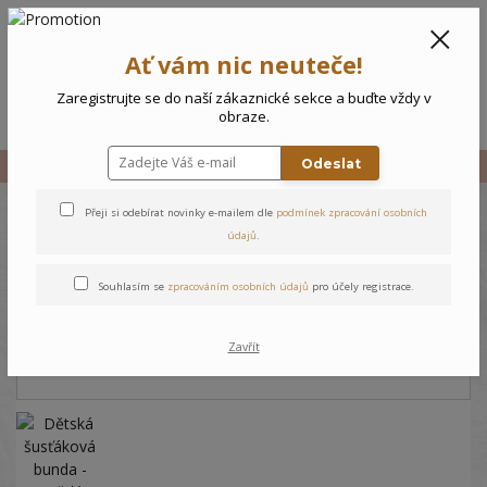
CZK
0
Ať vám nic neuteče!
0 Kč
Zaregistrujte se do naší zákaznické sekce a buďte vždy v
Menu
obraze.
Odeslat
Úvod
Vše
Dětská šusťáková bunda - Hnědá
Přeji si odebírat novinky e-mailem dle
podmínek zpracování osobních
Dětská šusťáková bunda -
údajů
.
Hnědá
Souhlasím se
zpracováním osobních údajů
pro účely registrace.
Zavřít