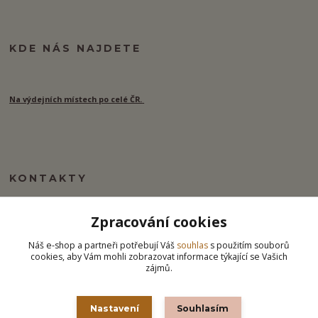
KDE NÁS NAJDETE
Na výdejních místech po celé ČR.
KONTAKTY
Zpracování cookies
info@ipj.cz
Náš e-shop a partneři potřebují Váš
souhlas
s použitím souborů
cookies, aby Vám mohli zobrazovat informace týkající se Vašich
zájmů.
Nastavení
Souhlasím