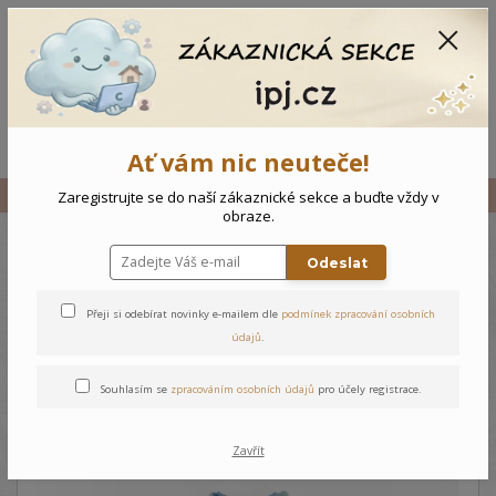
CZK
0
0 Kč
Menu
Ať vám nic neuteče!
Úvod
Vše
Dětská mikina - 86
Zaregistrujte se do naší zákaznické sekce a buďte vždy v
obraze.
Odeslat
Dětská mikina - 86
Přeji si odebírat novinky e-mailem dle
podmínek zpracování osobních
údajů
.
Souhlasím se
zpracováním osobních údajů
pro účely registrace.
Zavřít