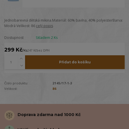
Jednobarevná dětská mikina.Materiál: 60% bavlna, 40% polyesterBarva:
Modrá Velikost: 86
celý popis
Dostupnost
Skladem 2 Ks
299 Kč
/
Ks
247 Kč
bez DPH
Přidat do košíku
Číslo produktu:
2145/17-1-3
Velikost:
86
Doprava zdarma nad 1000 Kč