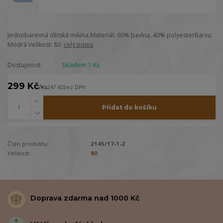
Jednobarevná dětská mikina.Materiál: 60% bavlna, 40% polyesterBarva:
Modrá Velikost: 80
celý popis
Dostupnost
Skladem 1 Ks
299 Kč
/
Ks
247 Kč
bez DPH
Přidat do košíku
Číslo produktu:
2145/17-1-2
Velikost:
80
Doprava zdarma nad 1000 Kč