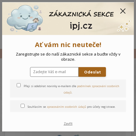
CZK
0
0 Kč
Menu
Ať vám nic neuteče!
Úvod
Vše
Dětská mikina - 80
Zaregistrujte se do naší zákaznické sekce a buďte vždy v
obraze.
Odeslat
Dětská mikina - 80
Přeji si odebírat novinky e-mailem dle
podmínek zpracování osobních
údajů
.
Souhlasím se
zpracováním osobních údajů
pro účely registrace.
Zavřít