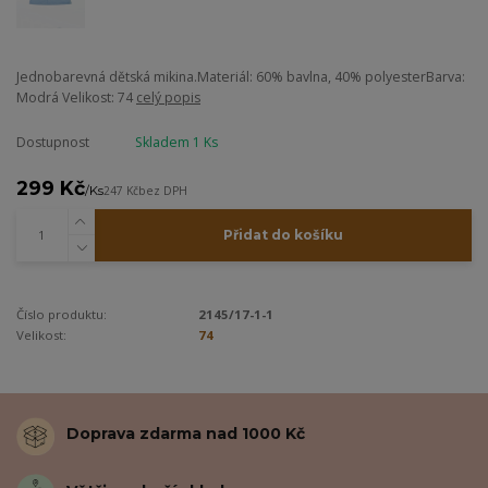
Jednobarevná dětská mikina.Materiál: 60% bavlna, 40% polyesterBarva:
Modrá Velikost: 74
celý popis
Dostupnost
Skladem 1 Ks
299 Kč
/
Ks
247 Kč
bez DPH
Přidat do košíku
Číslo produktu:
2145/17-1-1
Velikost:
74
Doprava zdarma nad 1000 Kč