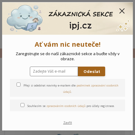
CZK
0
0 Kč
Menu
Ať vám nic neuteče!
Úvod
Vše
Dětská mikina - 74
Zaregistrujte se do naší zákaznické sekce a buďte vždy v
obraze.
Odeslat
Dětská mikina - 74
Přeji si odebírat novinky e-mailem dle
podmínek zpracování osobních
údajů
.
Souhlasím se
zpracováním osobních údajů
pro účely registrace.
Zavřít