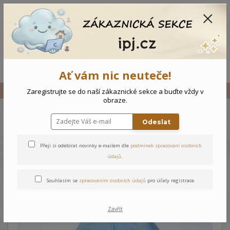
CZK
0
0 Kč
Menu
Ať vám nic neuteče!
Úvod
Vše
Dětská mikina 08
Zaregistrujte se do naší zákaznické sekce a buďte vždy v
obraze.
Odeslat
Dětská mikina 08
Přeji si odebírat novinky e-mailem dle
podmínek zpracování osobních
údajů
.
Souhlasím se
zpracováním osobních údajů
pro účely registrace.
Zavřít