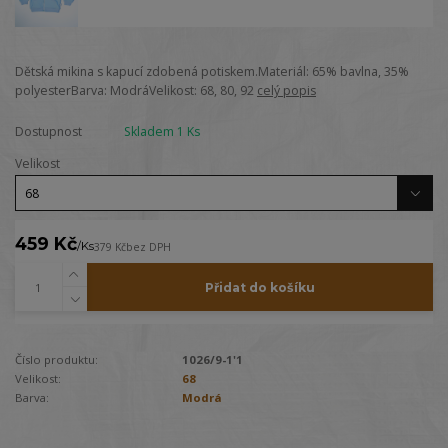
Dětská mikina s kapucí zdobená potiskem.Materiál: 65% bavlna, 35%
polyesterBarva: ModráVelikost: 68, 80, 92
celý popis
Dostupnost
Skladem 1 Ks
Velikost
459 Kč
/
Ks
379 Kč
bez DPH
Přidat do košíku
Číslo produktu:
1026/9-1'1
Velikost:
68
Barva:
Modrá