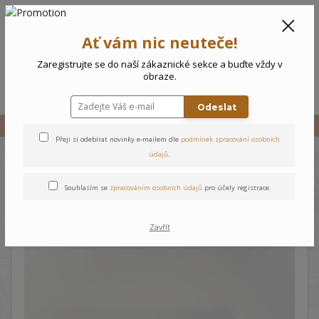
CZK
0
Ať vám nic neuteče!
0 Kč
Zaregistrujte se do naší zákaznické sekce a buďte vždy v
obraze.
Menu
Odeslat
Úvod
Vše
Deka
Přeji si odebírat novinky e-mailem dle
podmínek zpracování osobních
údajů
.
Deka
Souhlasím se
zpracováním osobních údajů
pro účely registrace.
Zavřít