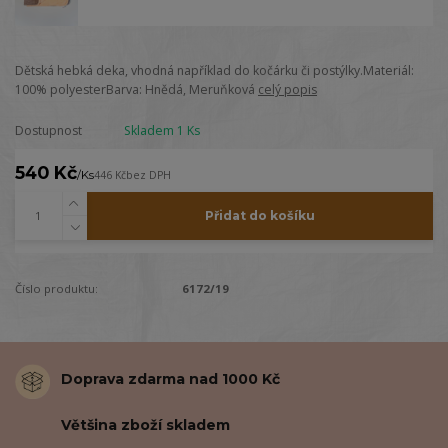
Dětská hebká deka, vhodná například do kočárku či postýlky.Materiál:
100% polyesterBarva: Hnědá, Meruňková
celý popis
Dostupnost
Skladem 1 Ks
540 Kč
/
Ks
446 Kč
bez DPH
Přidat do košíku
Číslo produktu:
6172/19
Doprava zdarma nad 1000 Kč
Většina zboží skladem