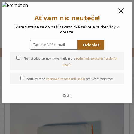
CZK
0
Ať vám nic neuteče!
0 Kč
Zaregistrujte se do naší zákaznické sekce a buďte vždy v
obraze.
Menu
Odeslat
Úvod
Vše
Deka Žirafa
Přeji si odebírat novinky e-mailem dle
podmínek zpracování osobních
údajů
.
Deka Žirafa
Souhlasím se
zpracováním osobních údajů
pro účely registrace.
Zavřít