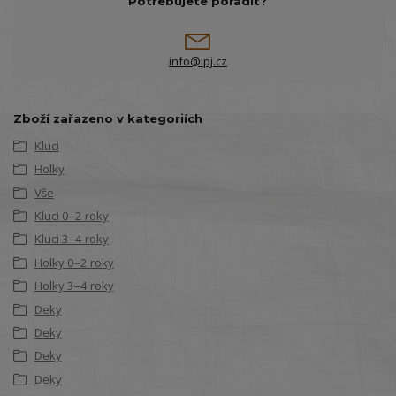
Potřebujete poradit?
info@ipj.cz
Zboží zařazeno v kategoriích
Kluci
Holky
Vše
Kluci 0–2 roky
Kluci 3–4 roky
Holky 0–2 roky
Holky 3–4 roky
Deky
Deky
Deky
Deky