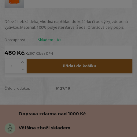
Dětská hebká deka, vhodná například do kočárku či postýlky, zdobená
výšivkou.Materiál: 100% polyesterBarva: Šedá, Oranžová
celý popis
Dostupnost
Skladem 1 Ks
480 Kč
/
Ks
397 Kč
bez DPH
Přidat do košíku
Číslo produktu:
6127/19
Doprava zdarma nad 1000 Kč
Většina zboží skladem