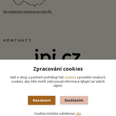
Na výdejních místech po celé ČR.
KONTAKTY
Zpracování cookies
info@ipj.cz
Náš e-shop a partneři potřebují Váš
souhlas
s použitím souborů
cookies, aby Vám mohli zobrazovat informace týkající se Vašich
zájmů.
Nastavení
Souhlasím
Souhlas můžete odmítnout
zde
.
Vytvořeno na
Eshop-rychle.cz