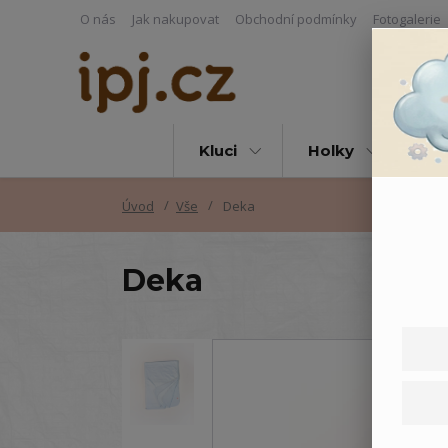
O nás
Jak nakupovat
Obchodní podmínky
Fotogalerie
Kluci
Holky
Vš
Úvod
Vše
Deka
Deka