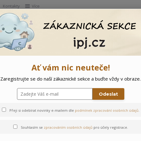
Kontakty
Více
Hleda
e
Doprodej
Ostatní
🌲 Vítejte ve svě
Ať vám nic neuteče!
Zaregistrujte se do naší zákaznické sekce a buďte vždy v obraze.
Odeslat
Přeji si odebírat novinky e-mailem dle
podmínek zpracování osobních údajů
.
Souhlasím se
zpracováním osobních údajů
pro účely registrace.