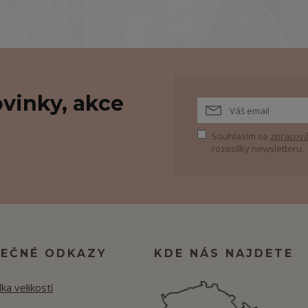
vinky, akce
Souhlasím se
zpracová
rozesílky newsletteru.
TEČNÉ ODKAZY
KDE NÁS NAJDETE
ka velikostí