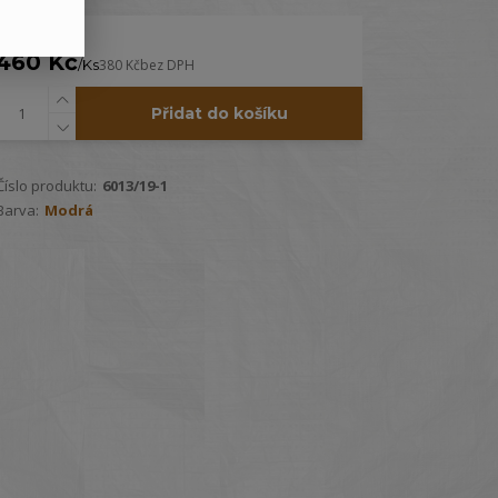
460 Kč
/
Ks
380 Kč
bez DPH
Přidat do košíku
Číslo produktu:
6013/19-1
Barva:
Modrá