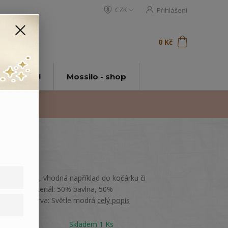
CZK
Přihlášení
0
ks
za
0 Kč
t
tě Mossilo!
Mossilo - shop
Dětská deka, vhodná například do kočárku či
postýlky.Materiál: 50% bavlna, 50%
polyesterBarva: Světle modrá
celý popis
Dostupnost
Skladem 1 Ks