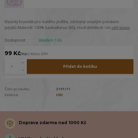
Klasický bryndák pro malého jedlíka, zdobený veselým potiskem
pejsků.Materiál: 100% bavlnaBarva: Bílá, modráVelikost: Uni
celý popis
Dostupnost
Skladem 1 Ks
99 Kč
/
Ks
82 Kč
bez DPH
Přidat do košíku
Číslo produktu:
3101/11
Velikost:
UNI
Doprava zdarma nad 1000 Kč