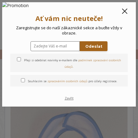
CZK
0
Ať vám nic neuteče!
0 Kč
Zaregistrujte se do naší zákaznické sekce a buďte vždy v
obraze.
Menu
Odeslat
Úvod
Vše
Bryndák Pejsci
Přeji si odebírat novinky e-mailem dle
podmínek zpracování osobních
údajů
.
Bryndák Pejsci
Souhlasím se
zpracováním osobních údajů
pro účely registrace.
Zavřít