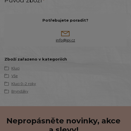
Původ zboží
Potřebujete poradit?
info@ipj.cz
Zboží zařazeno v kategoriích
Kluci
Vše
Kluci 0–2 roky
Bryndáky
Nepropásněte novinky, akce
a slevy!