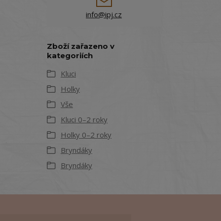
info@ipj.cz
Zboží zařazeno v
kategoriích
Kluci
Holky
Vše
Kluci 0–2 roky
Holky 0–2 roky
Bryndáky
Bryndáky