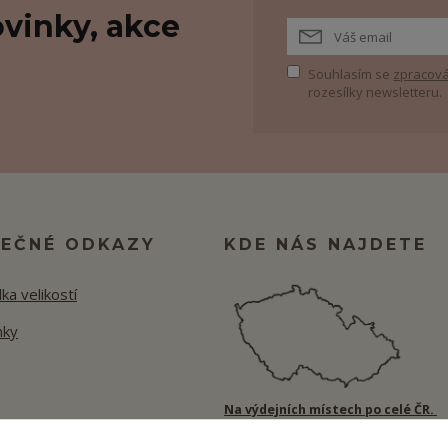
vinky, akce
Souhlasím se
zpracová
rozesílky newsletteru.
TEČNÉ ODKAZY
KDE NÁS NAJDETE
ka velikostí
nky
Na výdejních místech po celé ČR.