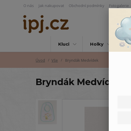
O nás
Jak nakupovat
Obchodní podmínky
Fotogalerie
Kluci
Holky
Vš
Úvod
Vše
Bryndák Medvídek
Bryndák Medvídek