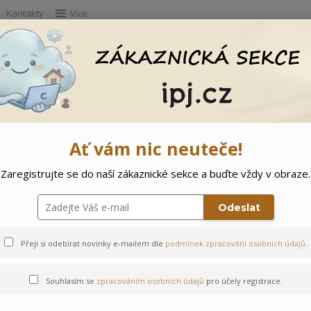
Kontakty
Více
Hleda
e
Doprodej
Ostatní
🌲 Vítejte ve svě
Ať vám nic neuteče!
Zaregistrujte se do naší zákaznické sekce a buďte vždy v obraze.
Odeslat
Přeji si odebírat novinky e-mailem dle
podmínek zpracování osobních údajů
.
Souhlasím se
zpracováním osobních údajů
pro účely registrace.