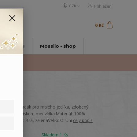
CZK
Přihlášení
0
ks
za
0 Kč
t
tě Mossilo!
Mossilo - shop
Klasický bryndák pro malého jedlíka, zdobený
veselým potiskem medvídka.Materiál: 100%
bavlnaBarva: Bílá, zelenáVelikost: Uni
celý popis
Dostupnost
Skladem 1 Ks