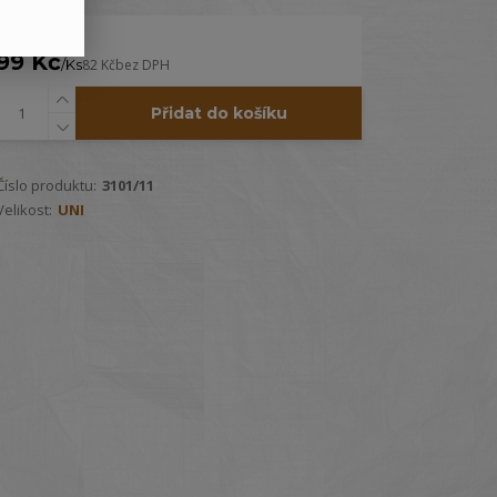
99 Kč
/
Ks
82 Kč
bez DPH
Přidat do košíku
Číslo produktu:
3101/11
Velikost:
UNI