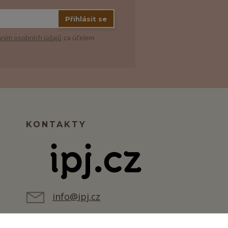
Přihlásit se
ním osobních údajů
za účelem
KONTAKTY
info@ipj.cz