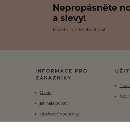
Nepropásněte no
a slevy!
Můžete se kdykoli odhlásit.
INFORMACE PRO
UŽI
ZÁKAZNÍKY
Tabul
O nás
Novi
Jak nakupovat
Obchodní podmínky
Fotogalerie